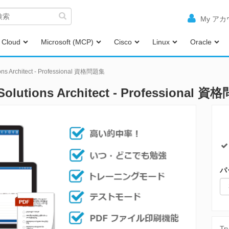
My ア
Cloud
Microsoft (MCP)
Cisco
Linux
Oracle
ions Architect - Professional 資格問題集
 Solutions Architect - Professiona
パ
Tr