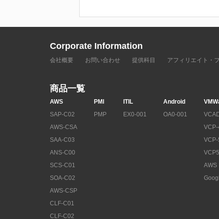
Corporate Information
会社概要
お問い合わせ
提供科目
アフィリエイト・
商品一覧
AWS
PMI
ITIL
Android
VMW
SAP-C02
PMP
EX0-001
OA0-001
VCAD
AWS-CSA
VCP-
SAA-C03
VCP-
ANS-C00
VCP5
SCS-C01
AWS
SOA-C02
Goog
AWS-CSP
CLF-C01
CLF-C02