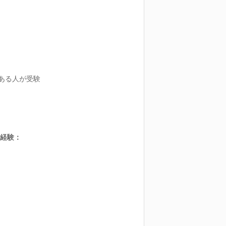
上ある人が受験
識と経験：