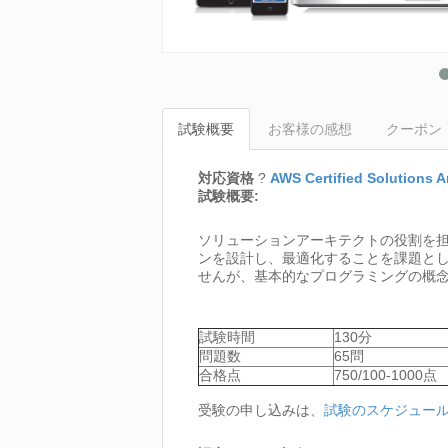
試験概要
お客様の感想
クーポン
対応資格
?
AWS Certified Solutions A
試験概要:
ソリューションアーキテクトの役割を担う個人を
ンを設計し、最適化することを課題とし
せんが、基本的なプログラミングの概
試験時間
130分
問題数
65問
合格点
750/100-1000点
受験の申し込みは、
試験のスケジュー