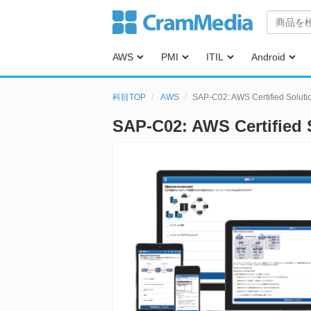
AWS
PMI
ITIL
Android
科目TOP
AWS
SAP-C02: AWS Certified Solut
SAP-C02: AWS Certified