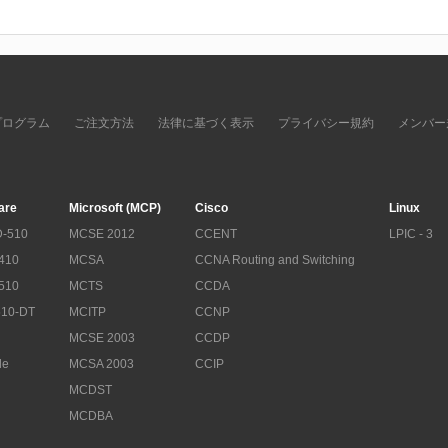
プログラム
ご注文方法
法律に基づく表示
プライバシー規約
メンバー
are
Microsoft (MCP)
Cisco
Linux
-510
MCSE 2012
CCENT
LPIC - 3
410
MCSA
CCNA Routing and Switching
510
MCTS
CCDA
10-DT
MCITP
CCNP
MCSE 2003
CCDP
le
MCSA 2003
CCIP
MCDST
MCDBA