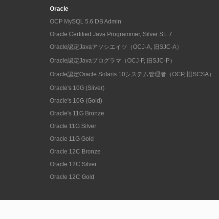
Oracle
OCP MySQL 5.6 DB Admin
Oracle Certified Java Programmer, Silver SE 7
Oracle認定Javaアソシエイツ（OCJ-A, 旧SJC-A）
Oracle認定Javaプログラマ（OCJ-P, 旧SJC-P）
Oracle認定Oracle Solaris 10システム管理者（OCP, 旧SCSA）
Oracle's 10G (Sliver)
Oracle's 10G (Gold)
Oracle's 11G Bronze
Oracle 11G Silver
Oracle 11G Gold
Oracle 12C Bronze
Oracle 12C Silver
Oracle 12C Gold