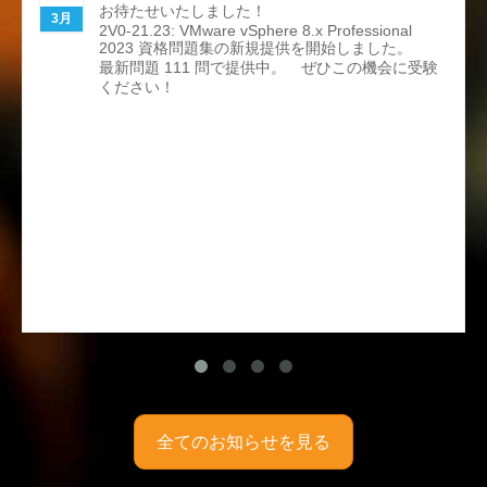
お待たせいたしました！
3月
2V0-21.23: VMware vSphere 8.x Professional
2023 資格問題集の新規提供を開始しました。
最新問題 111 問で提供中。 ぜひこの機会に受験
ください！
全てのお知らせを見る