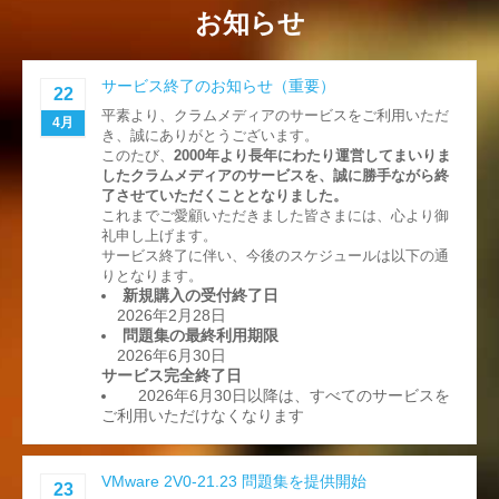
お知らせ
サービス終了のお知らせ（重要）
22
平素より、クラムメディアのサービスをご利用いただ
4月
き、誠にありがとうございます。
このたび、
2000年より長年にわたり運営してまいりま
したクラムメディアのサービスを、誠に勝手ながら終
了させていただくこととなりました。
これまでご愛顧いただきました皆さまには、心より御
礼申し上げます。
サービス終了に伴い、今後のスケジュールは以下の通
りとなります。
新規購入の受付終了日
2026年2月28日
問題集の最終利用期限
2026年6月30日
サービス完全終了日
2026年6月30日以降は、すべてのサービスを
ご利用いただけなくなります
VMware 2V0-21.23 問題集を提供開始
23