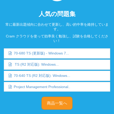
人気の問題集
常に最新出題傾向に合わせて更新し、高い的中率を維持していま
す。
Cram クラウドを使って効率良く勉強し、試験を合格してくださ
い！
70-680 TS (更新版) - Windows 7...
TS (R2 対応版): Windows...
70-640 TS (R2 対応版): Windows...
Project Management Professional..
商品一覧へ